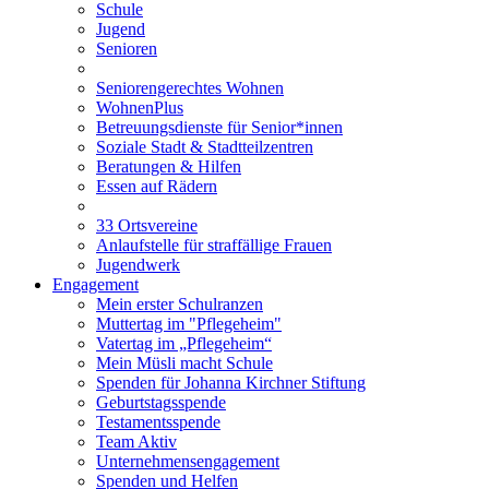
Schule
Jugend
Senioren
Seniorengerechtes Wohnen
WohnenPlus
Betreuungsdienste für Senior*innen
Soziale Stadt & Stadtteilzentren
Beratungen & Hilfen
Essen auf Rädern
33 Ortsvereine
Anlaufstelle für straffällige Frauen
Jugendwerk
Engagement
Mein erster Schulranzen
Muttertag im "Pflegeheim"
Vatertag im „Pflegeheim“
Mein Müsli macht Schule
Spenden für Johanna Kirchner Stiftung
Geburtstagsspende
Testamentsspende
Team Aktiv
Unternehmensengagement
Spenden und Helfen