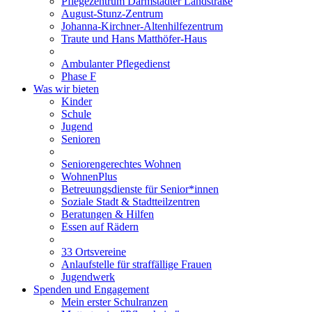
Pflegezentrum Darmstädter Landstraße
August-Stunz-Zentrum
Johanna-Kirchner-Altenhilfezentrum
Traute und Hans Matthöfer-Haus
Ambulanter Pflegedienst
Phase F
Was wir bieten
Kinder
Schule
Jugend
Senioren
Seniorengerechtes Wohnen
WohnenPlus
Betreuungsdienste für Senior*innen
Soziale Stadt & Stadtteilzentren
Beratungen & Hilfen
Essen auf Rädern
33 Ortsvereine
Anlaufstelle für straffällige Frauen
Jugendwerk
Spenden und Engagement
Mein erster Schulranzen