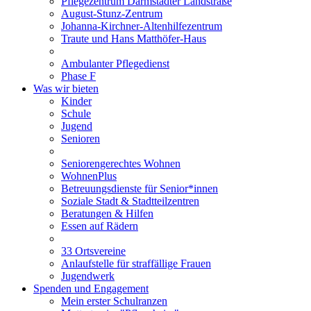
Pflegezentrum Darmstädter Landstraße
August-Stunz-Zentrum
Johanna-Kirchner-Altenhilfezentrum
Traute und Hans Matthöfer-Haus
Ambulanter Pflegedienst
Phase F
Was wir bieten
Kinder
Schule
Jugend
Senioren
Seniorengerechtes Wohnen
WohnenPlus
Betreuungsdienste für Senior*innen
Soziale Stadt & Stadtteilzentren
Beratungen & Hilfen
Essen auf Rädern
33 Ortsvereine
Anlaufstelle für straffällige Frauen
Jugendwerk
Spenden und Engagement
Mein erster Schulranzen