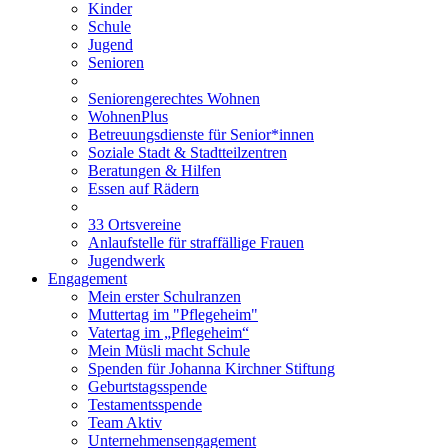
Kinder
Schule
Jugend
Senioren
Seniorengerechtes Wohnen
WohnenPlus
Betreuungsdienste für Senior*innen
Soziale Stadt & Stadtteilzentren
Beratungen & Hilfen
Essen auf Rädern
33 Ortsvereine
Anlaufstelle für straffällige Frauen
Jugendwerk
Engagement
Mein erster Schulranzen
Muttertag im "Pflegeheim"
Vatertag im „Pflegeheim“
Mein Müsli macht Schule
Spenden für Johanna Kirchner Stiftung
Geburtstagsspende
Testamentsspende
Team Aktiv
Unternehmensengagement