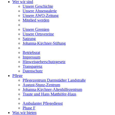
Wer wir sind
Unsere Geschichte
Unsere Ahnengalerie
Unsere AWO-Zeitung
Mitglied werden
Unsere Gremien
Unsere Ortsvereine
Satzung
Johanna-Kirchner-Stiftung
Betriebsrat
Impressum
Hinweisgeberschutzgesetz
Transparenz
Datenschutz
Pflege
Pflegezentrum Darmstädter Landstraße
August-Stunz-Zentrum
Johanna-Kirchner-Altenhilfezentrum
Traute und Hans Matthöfer-Haus
Ambulanter Pflegedienst
Phase F
Was wir bieten