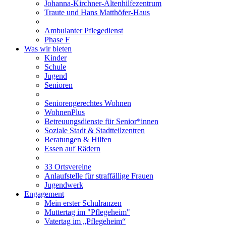
Johanna-Kirchner-Altenhilfezentrum
Traute und Hans Matthöfer-Haus
Ambulanter Pflegedienst
Phase F
Was wir bieten
Kinder
Schule
Jugend
Senioren
Seniorengerechtes Wohnen
WohnenPlus
Betreuungsdienste für Senior*innen
Soziale Stadt & Stadtteilzentren
Beratungen & Hilfen
Essen auf Rädern
33 Ortsvereine
Anlaufstelle für straffällige Frauen
Jugendwerk
Engagement
Mein erster Schulranzen
Muttertag im "Pflegeheim"
Vatertag im „Pflegeheim“