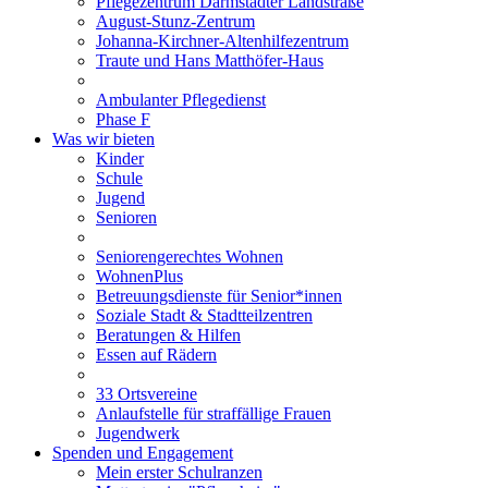
Pflegezentrum Darmstädter Landstraße
August-Stunz-Zentrum
Johanna-Kirchner-Altenhilfezentrum
Traute und Hans Matthöfer-Haus
Ambulanter Pflegedienst
Phase F
Was wir bieten
Kinder
Schule
Jugend
Senioren
Seniorengerechtes Wohnen
WohnenPlus
Betreuungsdienste für Senior*innen
Soziale Stadt & Stadtteilzentren
Beratungen & Hilfen
Essen auf Rädern
33 Ortsvereine
Anlaufstelle für straffällige Frauen
Jugendwerk
Spenden und Engagement
Mein erster Schulranzen