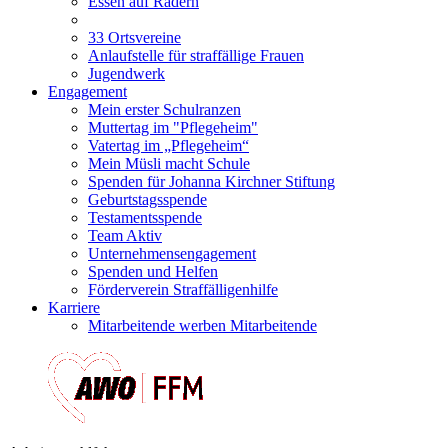
Essen auf Rädern
33 Ortsvereine
Anlaufstelle für straffällige Frauen
Jugendwerk
Engagement
Mein erster Schulranzen
Muttertag im "Pflegeheim"
Vatertag im „Pflegeheim“
Mein Müsli macht Schule
Spenden für Johanna Kirchner Stiftung
Geburtstagsspende
Testamentsspende
Team Aktiv
Unternehmensengagement
Spenden und Helfen
Förderverein Straffälligenhilfe
Karriere
Mitarbeitende werben Mitarbeitende