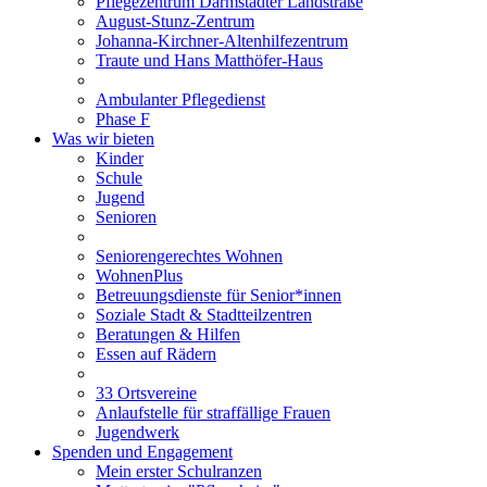
Pflegezentrum Darmstädter Landstraße
August-Stunz-Zentrum
Johanna-Kirchner-Altenhilfezentrum
Traute und Hans Matthöfer-Haus
Ambulanter Pflegedienst
Phase F
Was wir bieten
Kinder
Schule
Jugend
Senioren
Seniorengerechtes Wohnen
WohnenPlus
Betreuungsdienste für Senior*innen
Soziale Stadt & Stadtteilzentren
Beratungen & Hilfen
Essen auf Rädern
33 Ortsvereine
Anlaufstelle für straffällige Frauen
Jugendwerk
Spenden und Engagement
Mein erster Schulranzen