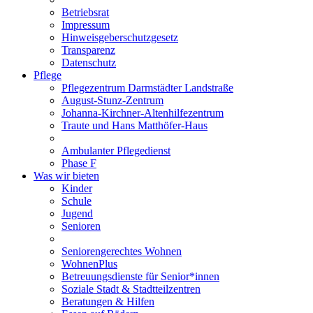
Betriebsrat
Impressum
Hinweisgeberschutzgesetz
Transparenz
Datenschutz
Pflege
Pflegezentrum Darmstädter Landstraße
August-Stunz-Zentrum
Johanna-Kirchner-Altenhilfezentrum
Traute und Hans Matthöfer-Haus
Ambulanter Pflegedienst
Phase F
Was wir bieten
Kinder
Schule
Jugend
Senioren
Seniorengerechtes Wohnen
WohnenPlus
Betreuungsdienste für Senior*innen
Soziale Stadt & Stadtteilzentren
Beratungen & Hilfen