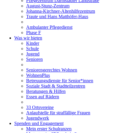
Pflegezentrum Darmstädter Landstraße
August-Stunz-Zentrum
Johanna-Kirchner-Altenhilfezentrum
Traute und Hans Matthöfer-Haus
Ambulanter Pflegedienst
Phase F
Was wir bieten
Kinder
Schule
Jugend
Senioren
Seniorengerechtes Wohnen
WohnenPlus
Betreuungsdienste für Senior*innen
Soziale Stadt & Stadtteilzentren
Beratungen & Hilfen
Essen auf Rädern
33 Ortsvereine
Anlaufstelle für straffällige Frauen
Jugendwerk
Spenden und Engagement
Mein erster Schulranzen