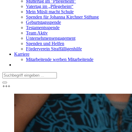
Muttertag im "Pflegeheim"
Vatertag im „Pflegeheim“
Mein Müsli macht Schule
Spenden für Johanna Kirchner Stiftung
Geburtstagsspende
Testamentsspende
Team Aktiv
Unternehmensengagement
Spenden und Helfen
Förderverein Straffälligenhilfe
Karriere
Mitarbeitende werben Mitarbeitende
+++