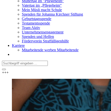
Muttertag im "Pflegeheim"
Vatertag im „Pflegeheim“
Mein Müsli macht Schule
Spenden für Johanna Kirchner Stiftung
Geburtstagsspende
Testamentsspende
Team Aktiv
Unternehmensengagement
Spenden und Helfen
Förderverein Straffälligenhilfe
Karriere
Mitarbeitende werben Mitarbeitende
+++