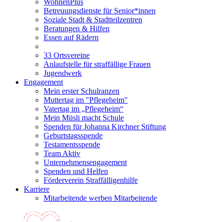
WohnenPlus
Betreuungsdienste für Senior*innen
Soziale Stadt & Stadtteilzentren
Beratungen & Hilfen
Essen auf Rädern
33 Ortsvereine
Anlaufstelle für straffällige Frauen
Jugendwerk
Engagement
Mein erster Schulranzen
Muttertag im "Pflegeheim"
Vatertag im „Pflegeheim“
Mein Müsli macht Schule
Spenden für Johanna Kirchner Stiftung
Geburtstagsspende
Testamentsspende
Team Aktiv
Unternehmensengagement
Spenden und Helfen
Förderverein Straffälligenhilfe
Karriere
Mitarbeitende werben Mitarbeitende