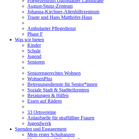
Pflegezentrum Darmstädter Landstraße
August-Stunz-Zentrum
Johanna-Kirchner-Altenhilfezentrum
Traute und Hans Matthöfer-Haus
Ambulanter Pflegedienst
Phase F
Was wir bieten
Kinder
Schule
Jugend
Senioren
Seniorengerechtes Wohnen
WohnenPlus
Betreuungsdienste für Senior*innen
Soziale Stadt & Stadtteilzentren
Beratungen & Hilfen
Essen auf Rädern
33 Ortsvereine
Anlaufstelle für straffällige Frauen
Jugendwerk
Spenden und Engagement
Mein erster Schulranzen