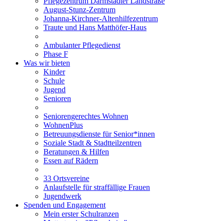
Pflegezentrum Darmstädter Landstraße
August-Stunz-Zentrum
Johanna-Kirchner-Altenhilfezentrum
Traute und Hans Matthöfer-Haus
Ambulanter Pflegedienst
Phase F
Was wir bieten
Kinder
Schule
Jugend
Senioren
Seniorengerechtes Wohnen
WohnenPlus
Betreuungsdienste für Senior*innen
Soziale Stadt & Stadtteilzentren
Beratungen & Hilfen
Essen auf Rädern
33 Ortsvereine
Anlaufstelle für straffällige Frauen
Jugendwerk
Spenden und Engagement
Mein erster Schulranzen