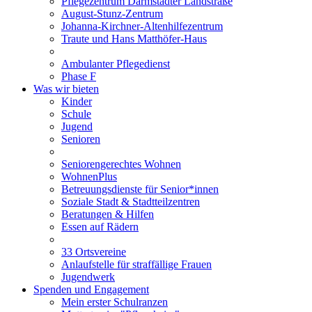
Pflegezentrum Darmstädter Landstraße
August-Stunz-Zentrum
Johanna-Kirchner-Altenhilfezentrum
Traute und Hans Matthöfer-Haus
Ambulanter Pflegedienst
Phase F
Was wir bieten
Kinder
Schule
Jugend
Senioren
Seniorengerechtes Wohnen
WohnenPlus
Betreuungsdienste für Senior*innen
Soziale Stadt & Stadtteilzentren
Beratungen & Hilfen
Essen auf Rädern
33 Ortsvereine
Anlaufstelle für straffällige Frauen
Jugendwerk
Spenden und Engagement
Mein erster Schulranzen