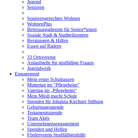
Jugend
Senioren
Seniorengerechtes Wohnen
WohnenPlus
Betreuungsdienste für Senior*innen
Soziale Stadt & Stadtteilzentren
Beratungen & Hilfen
Essen auf Rädern
33 Ortsvereine
Anlaufstelle für straffällige Frauen
Jugendwerk
Engagement
Mein erster Schulranzen
Muttertag im "Pflegeheim"
Vatertag im „Pflegeheim“
Mein Müsli macht Schule
Spenden für Johanna Kirchner Stiftung
Geburtstagsspende
Testamentsspende
Team Aktiv
Unternehmensengagement
Spenden und Helfen
Förderverein Straffälligenhilfe