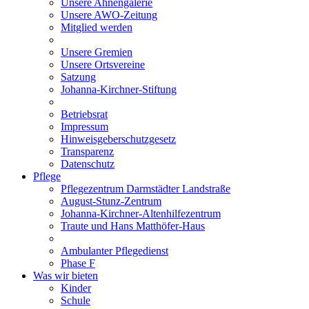
Unsere Ahnengalerie
Unsere AWO-Zeitung
Mitglied werden
Unsere Gremien
Unsere Ortsvereine
Satzung
Johanna-Kirchner-Stiftung
Betriebsrat
Impressum
Hinweisgeberschutzgesetz
Transparenz
Datenschutz
Pflege
Pflegezentrum Darmstädter Landstraße
August-Stunz-Zentrum
Johanna-Kirchner-Altenhilfezentrum
Traute und Hans Matthöfer-Haus
Ambulanter Pflegedienst
Phase F
Was wir bieten
Kinder
Schule